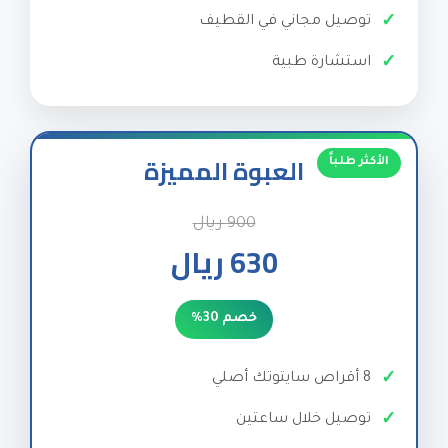
توصيل مجاني في القطيف
استشارة طبية
العبوة المميزة
900 ريال
630 ريال
خصم 30%
8 أقراص سايتوتك أصلي
توصيل خلال ساعتين